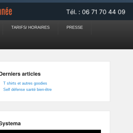
TARIFS/ HORAIRES
PRESSE
Derniers articles
T shirts et autres goodies
Self défense santé bien-être
Systema
Lecteur