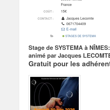
France
15€
COÛT :
Jacques Lecomte
CONTACT :
0671704409
E-mail
STAGES DE SYSTEMA
Stage de SYSTEMA à NÎMES:
animé par Jacques LECOMTE
Gratuit pour les adhére