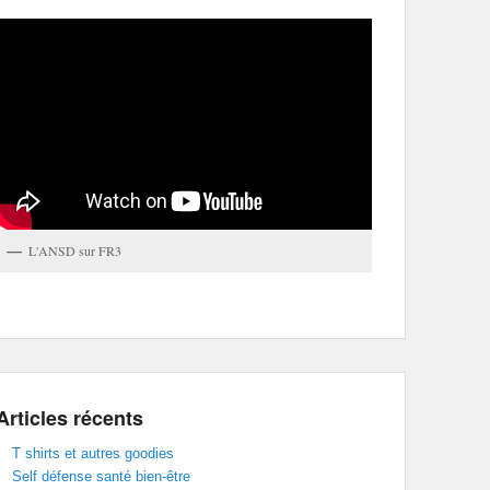
L'ANSD sur FR3
Articles récents
T shirts et autres goodies
Self défense santé bien-être