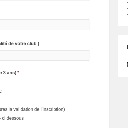
ité de votre club )
le 3 ans)
*
ma
es la validation de l'inscription)
B ci dessous