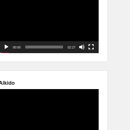
vidéo
00:00
02:27
Aikido
Lecteur
vidéo