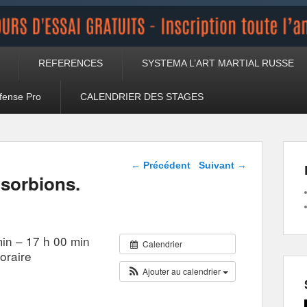
REFERENCES
SYSTEMA L’ART MARTIAL RUSSE
fense Pro
CALENDRIER DES STAGES
Navigation dans les
←
Précédent
Suivant
→
articles
bsorbions.
in – 17 h 00 min
Calendrier
oraire
Ajouter au calendrier