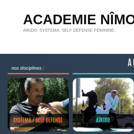
ACADEMIE NÎMO
AÏKIDO, SYSTEMA, SELF DÉFENSE FÉMININE..