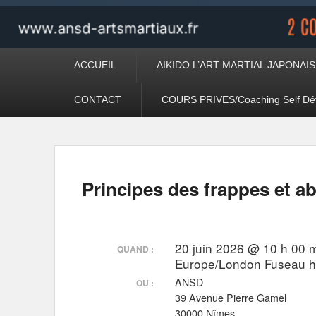
Premier
ACCUEIL
AIKIDO L’ART MARTIAL JAPONAIS
menu
CONTACT
COURS PRIVES/Coaching Self Dé
Principes des frappes et a
20 juin 2026 @ 10 h 00 m
QUAND :
Europe/London Fuseau h
ANSD
OÙ :
39 Avenue Pierre Gamel
30000 Nîmes